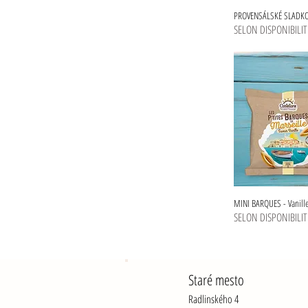
l
PROVENSÁLSKÉ SLADKO
o
SELON DISPONIBILIT
g
r
a
m
m
e
MINI BARQUES - Vanill
SELON DISPONIBILIT
Staré mesto
Radlinského 4