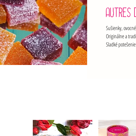
AUTRES 
Sušienky, ovocné 
Originálne a trad
Sladké potešenie