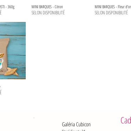
o
l
STI - 360g
MINI BARQUES - Citron
MINI BARQUES - Fleur d'o
g
o
É
SELON DISPONIBILITÉ
SELON DISPONIBILITÉ
r
g
a
r
m
a
m
m
e
m
e
e
É
Cad
Galéria Cubicon