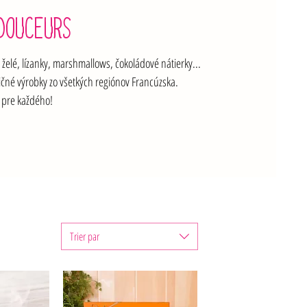
DOUCEURS
želé, lízanky, marshmallows, čokoládové nátierky...

ičné výrobky zo všetkých regiónov Francúzska.  

 pre každého!
Trier par