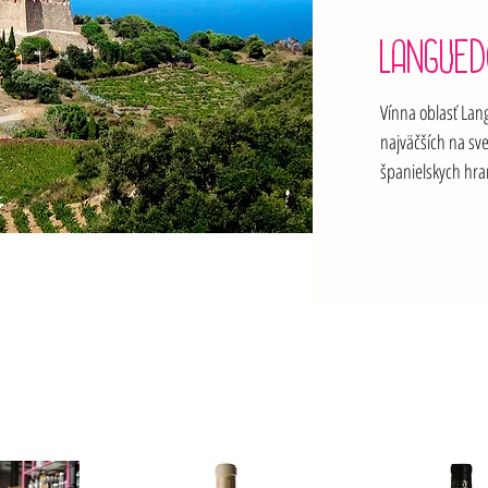
LANGUED
Vínna oblasť Lang
najväčších na sve
španielskych hra
Languedoc dnes v
ružových vín, prí
viniča ide najmä 
sú Grenache, Pic