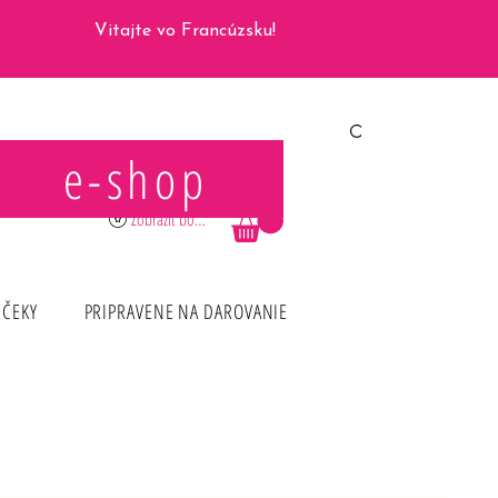
Vitajte vo Francúzsku!
e-shop
Prihlásiť sa
Zobraziť body
RČEKY
PRIPRAVENE NA DAROVANIE