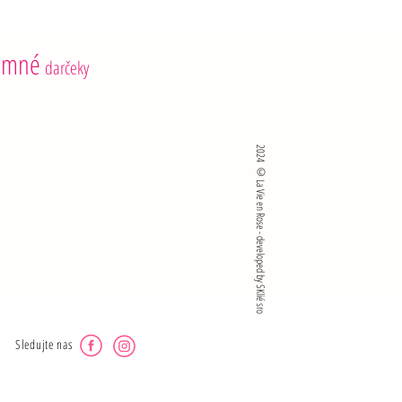
emné
darčeky
2024 ©La Vie en Rose - developed by SKlié sro
Sledujte nas