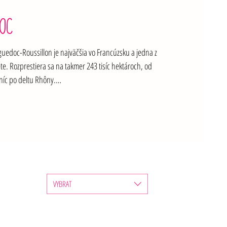
OC
uedoc-Roussillon je najväčšia vo Francúzsku a jedna z 
te. Rozprestiera sa na takmer 243 tisíc hektároch, od 
níc po deltu Rhôny.

yrába veľmi kompletný sortiment bielych, červených a 
rodných sladkých vín a šumivých vín. Z červených odrôd 
o Carignan, Grenache, Syrah, Mourvèdre a Cinsault. Bieli 
poul, Bourboulenc, Macabeu, Clairette.
VYBRAT