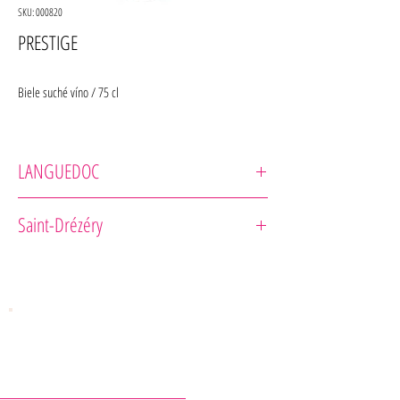
SKU: 000820
PRESTIGE
Biele suché víno / 75 cl
LANGUEDOC
Château Puech-Haut
Saint-Drézéry
Odrodové zloženie
: Roussanne, Marsanne
Vôňa : tóny bieleho ovocia.
Chuť : svieže, harmonické, s krásnym kvetinovým záverom.
Rada pre gurmána : Veľmi príjemné ako aperitív, môže vás
sprevádzať počas celého jedla, napríklad s kôrovcami,
morskými plodmi a bielym mäsom