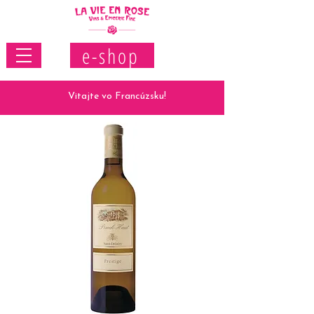
e-shop
Vitajte vo Francúzsku!