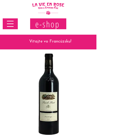
e-shop
Vitajte vo Francúzsku!