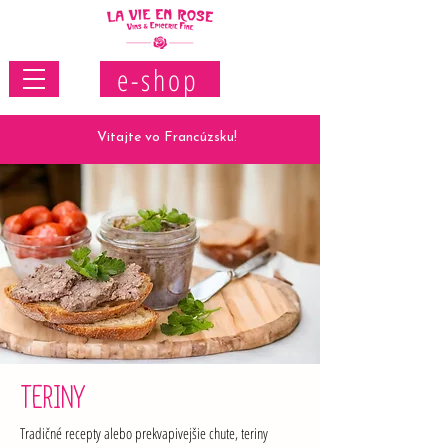
e-shop
Vitajte vo Francúzsku!
TERINY
Tradičné recepty alebo prekvapivejšie chute, teriny 