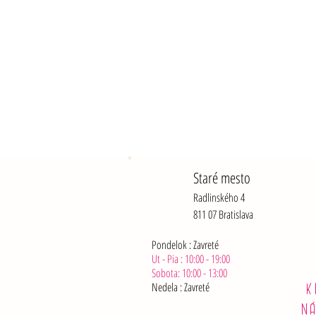
o
g
r
a
m
Staré mesto
Radlinského 4
811 07 Bratislava
Pondelok : Zavreté
Ut - Pia : 10:00 - 19:00
Sobota: 10:00 - 13:00
Nedela :
Zavreté
K
N