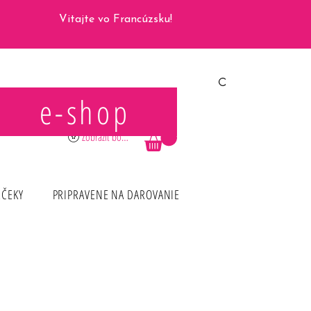
Vitajte vo Francúzsku!
e-shop
Prihlásiť sa
Zobraziť body
RČEKY
PRIPRAVENE NA DAROVANIE