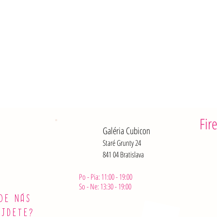
g
g
r
r
a
a
m
m
Fir
Galéria Cubicon
Staré Grunty 24
841 04 Bratislava
Po - Pia: 11:00 - 19:00
So - Ne: 13:30 - 19:00
DE NÁS
ÁJDETE?