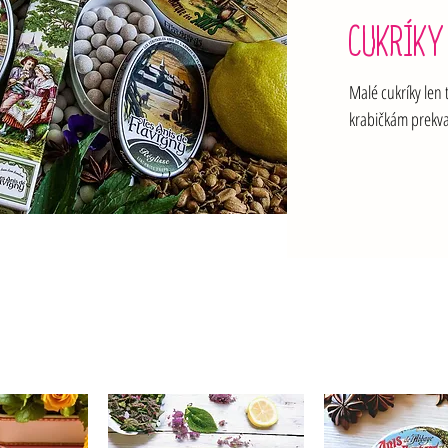
CUKRÍKY
Malé cukríky len
krabičkám prekvap