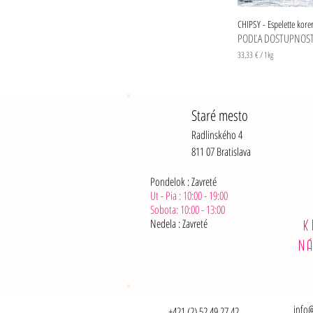
o
g
CHIPSY - Espelette kore
r
PODĽA DOSTUPNOST
a
m
33,33 €
/
1kg
3
3
,
3
3
Staré mesto
Radlinského 4
€
n
811 07 Bratislava
a
1
k
Pondelok : Zavreté
i
Ut - Pia : 10:00 - 19:00
l
Sobota: 10:00 - 13:00
o
Nedela :
Zavreté
g
K
r
N
a
m
info@
+421 (2) 52 49 27 42