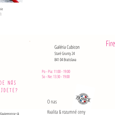
o
g
g
r
nie
r
a
I
a
m
m
Fir
Galéria Cubicon
Staré Grunty 24
841 04 Bratislava
Po - Pia: 11:00 - 19:00
So - Ne: 13:30 - 19:00
DE NÁS
ÁJDETE?
O nas
Kvalita & rozumné ceny
lavieenrose.sk