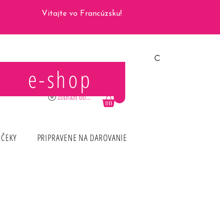
Vitajte vo Francúzsku!
e-shop
Prihlásiť sa
Zobraziť body
RČEKY
PRIPRAVENE NA DAROVANIE