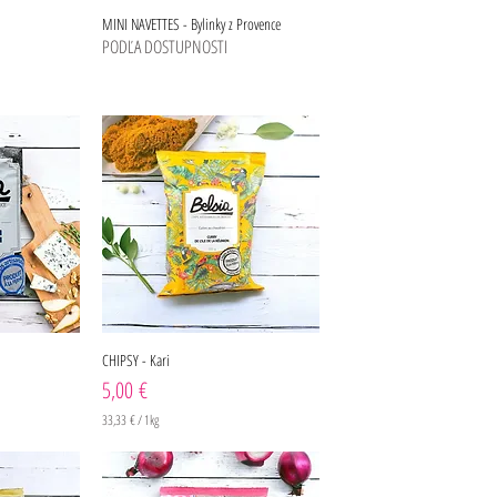
g
MINI NAVETTES - Bylinky z Provence
r
PODĽA DOSTUPNOSTI
a
m
CHIPSY - Kari
Cena
5,00 €
33,33 €
/
1kg
3
3
,
3