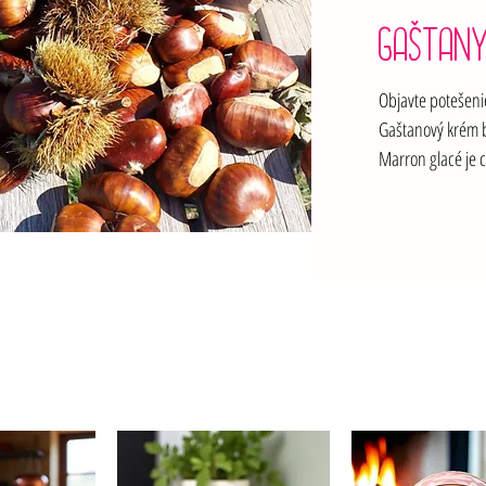
GAŠTAN
Objavte potešenie
Gaštanový krém b
Marron glacé je 
sirupe a glazúro
Ponúkame produk