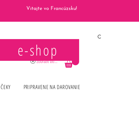
Vitajte vo Francúzsku!
e-shop
Prihlásiť sa
Zobraziť body
RČEKY
PRIPRAVENE NA DAROVANIE