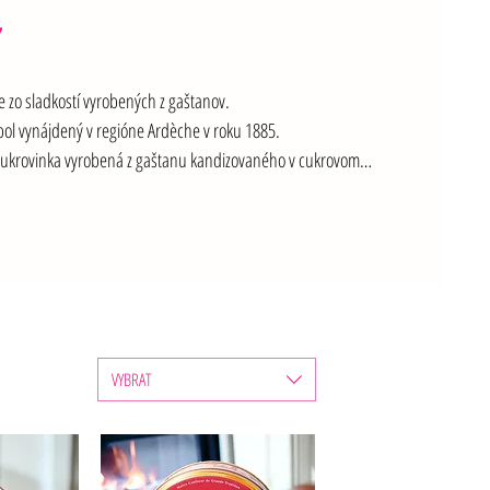
Y
 zo sladkostí vyrobených z gaštanov.

ol vynájdený v regióne Ardèche v roku 1885.

cukrovinka vyrobená z gaštanu kandizovaného v cukrovom 
vaného práškovým cukrom.

ty od najstaršieho výrobcu Clément Faugier.
VYBRAT