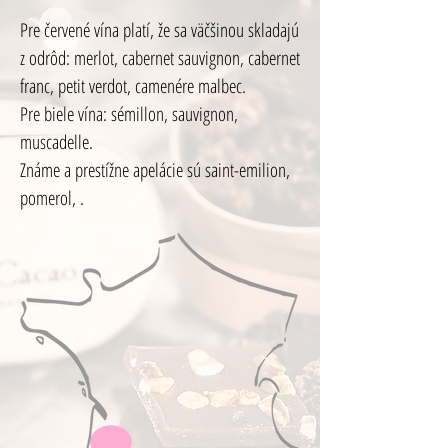
Pre červené vína platí, že sa väčšinou skladajú
z odrôd: merlot, cabernet sauvignon, cabernet
franc, petit verdot, camenére malbec.
Pre biele vína: sémillon, sauvignon,
muscadelle.
Známe a prestížne apelácie sú saint-emilion,
pomerol, .