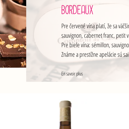
BORDEAUX
Pre červené vína platí, že sa väč
sauvignon, cabernet franc, petit
Pre biele vína: sémillon, sauvign
Známe a prestížne apelácie sú sai
En savoir plus