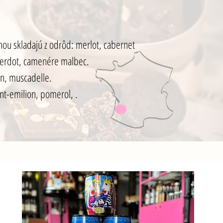
šinou skladajú z odrôd: merlot, cabernet
 verdot, camenére malbec.
on, muscadelle.
nt-emilion, pomerol, .