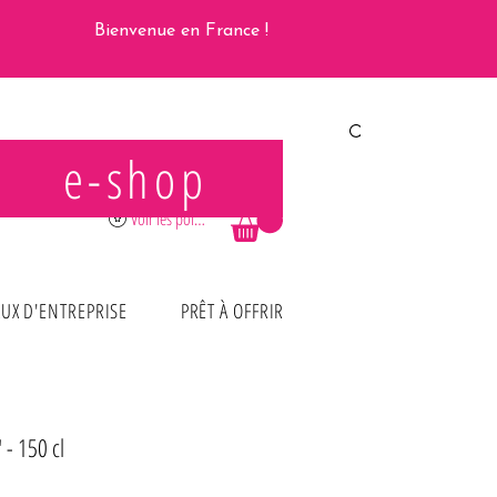
Bienvenue en France !
e-shop
Se connecter
Voir les points
UX D'ENTREPRISE
PRÊT À OFFRIR
' - 150 cl