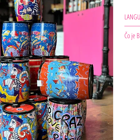
LANG
Château P
Čo je B
Dobrodružs
rozhodol ná
stola. Chât
Box, výsled
bláznivého
Skladá sa 
Taška je vy
chuť a sviež