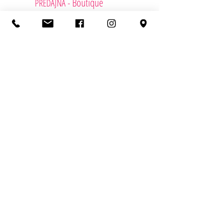
Boutique
PREDAJŇA -
Radlinského 4, 811 07 Bratislava
+421 (2) 52 49 27 42
info@lavieenrose.sk
Otvaracie hodiny
Pondelok - Zavreté
Utorok - Piatok 10:00 - 19:00
Sobota 10:00 - 13:00
Nedela
- Zavreté
FIREMNÉ DARČEKY - Cadeaux d'entreprise
Kontaktujete podporu
KDE NÁS NÁJDETE?