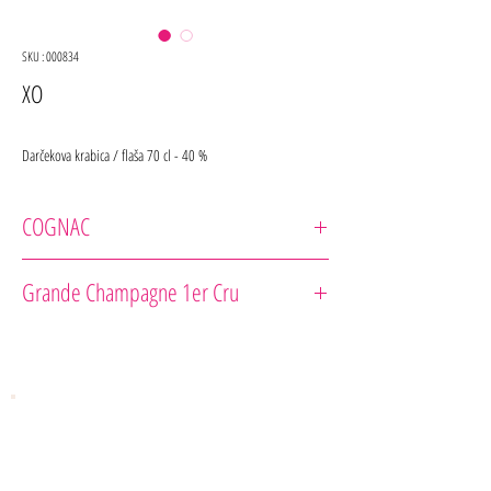
SKU : 000834
XO
Darčekova krabica / flaša 70 cl - 40 %
COGNAC
Claude Thorin
Grande Champagne 1er Cru
Cépage : Ugni-Blanc
Notes de dégustation : Assemblage des plus vieux
cognacs de Claude Thorin.
Notes épicées (poivre, cannelle, noix de muscade) avec
des pointes d’agrumes.
Suggestion de dégustation : En digestif ou accompagné
d’un carré de chocolat, il vous fera des merveilles..