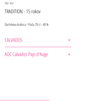
SKU : 952
TRADITION - 15 rokov
Darčekova krabica / Flaša 70 cl - 40 %
CALVADOS
Pierre HUET
AOC Calvados Pays d'Auge
ZRENIE: Minimálne 15 rokov v dubových sudoch.
DEGUSTÁCIA: Veľká klasika z tohto sortimentu, tento
Calvados zrel 15 rokov v dubových sudoch a predstavuje
jemné spojenie sily „Hors d’Âge“ s jemnosťou starého
Calvados.
KONTAKTY