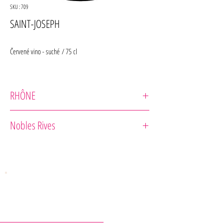
SKU : 709
SAINT-JOSEPH
Červené vino - suché / 75 cl
RHÔNE
Cave de Tain
Nobles Rives
Odrodové zloženie : 100% Syrah
Zrenie : Ručný zber. Zrenie 50 % v sudoch a 50 % v
sudoch.
Vôňa : Vôňa čerstvého červeného ovocia a korenia.
Chuť : Bohaté a lahodné s hodvábnymi tanínmi a vôňami
čierneho ovocia, tónmi lesného ovocia a blond tabaku.
Záver je príjemný, umocnený charakteristickým napätím
žulových pôd.