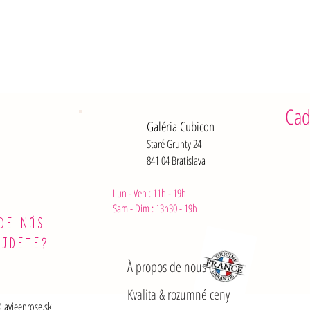
Glucides :
dont sucre
Fibres : 7,
Protéines :
Sel : 1,1 g
Après ouve
Cad
Galéria Cubicon
Staré Grunty 24
841 04 Bratislava
Lun - Ven : 11h - 19h
Sam - Dim :
13h30 - 19h
DE NÁS
ÁJDETE?
À propos de nous
Kvalita & rozumné ceny
lavieenrose.sk