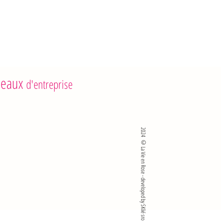
 7,1 g
s : 0,6 g
2 g
 5,5 g
rture, conserver au frais
eaux
d'entreprise
2024 ©La Vie en Rose - developed by SKlié sro