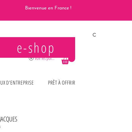
Bienvenue en France !
e-shop
Se connecter
Voir les points
UX D'ENTREPRISE
PRÊT À OFFRIR
-JACQUES
6