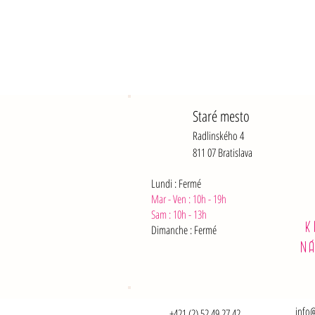
Staré mesto
Radlinského 4
811 07 Bratislava
Lundi : Fermé
Mar - Ven : 10h - 19h
Sam :
10h - 13h
K
Dimanche : Fermé
N
info@
+421 (2) 52 49 27 42