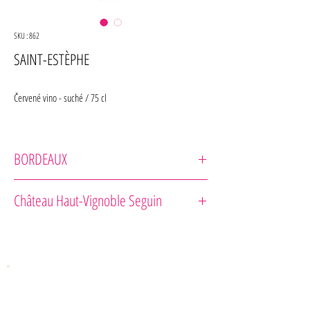
SKU : 862
SAINT-ESTÈPHE
Červené vino - suché / 75 cl
BORDEAUX
Château Beau-Site
Château Haut-Vignoble Seguin
Odrodové zloženie : Merlot 32 %, Cabernet Sauvignon 62
%,
Cabernet Franc 6 % .
Zrenie vo francúzskych dubových sudoch približne 18
mesiacov.
Vôňa : Vôňa červeného ovocia a čierneho ovocia.