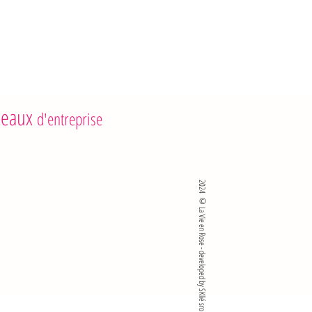
g
: 17 g
rture, conserver au frais
eaux
d'entreprise
2024 ©La Vie en Rose - developed by SKlié sro