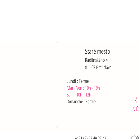
Staré mesto
Radlinského 4
811 07 Bratislava
Lundi : Fermé
Mar - Ven : 10h - 19h
Sam :
10h - 13h
K
Dimanche : Fermé
N
info@
+421 (2) 52 49 27 42