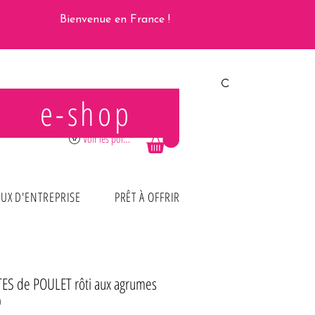
Bienvenue en France !
e-shop
Se connecter
Voir les points
UX D'ENTREPRISE
PRÊT À OFFRIR
TES de POULET rôti aux agrumes
9