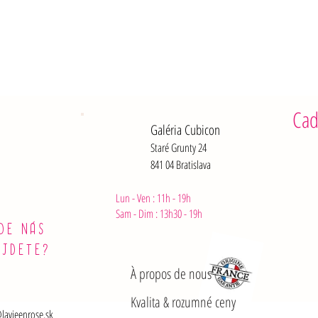
Fibres : 0 
Protéines 
Sel : 1,1 g
Après ouve
Cad
Galéria Cubicon
Staré Grunty 24
841 04 Bratislava
Lun - Ven : 11h - 19h
Sam - Dim :
13h30 - 19h
DE NÁS
ÁJDETE?
À propos de nous
Kvalita & rozumné ceny
lavieenrose.sk