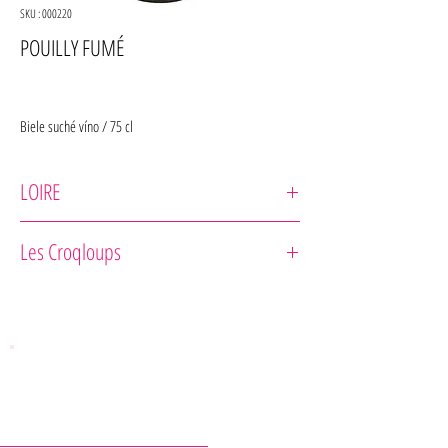
SKU : 000220
POUILLY FUMÉ
Biele suché víno / 75 cl
LOIRE
Domaine Chauveau
Les Croqloups
Odrodové zloženie : 100% Sauvignon blanc