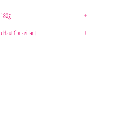
 180g
u Haut Conseillant
zloženie : Cabernet Sauvignon, Merlot
15 mesiacov v dubových sudoch (30% nových)
óma plná korenia a čierneho ovocia
balancovaná s peknými tanínmi
gurmána : Vhodné s grilovaným mäsom
e : Výrobný proces sa odohráva v susediacom Château Lynch-
torý taktiež patri rodine Castéja už viac ako 100 rokov