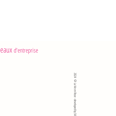
eaux
d'entreprise
2024 ©La Vie en Rose - developed by SKlié sro