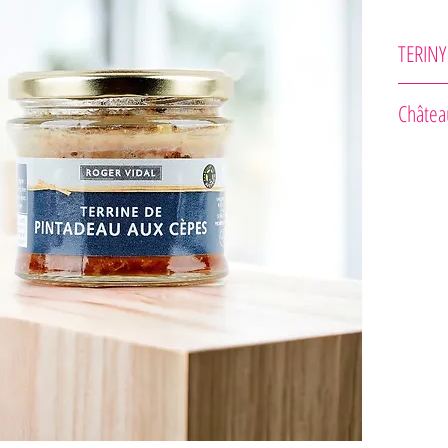
TERINY
Vidal
Châtea
Odrodové 
Zrenie : 
Vôňa : Ar
Chuť : Vy
Rada pre 
Vedeli st
Moussas, k