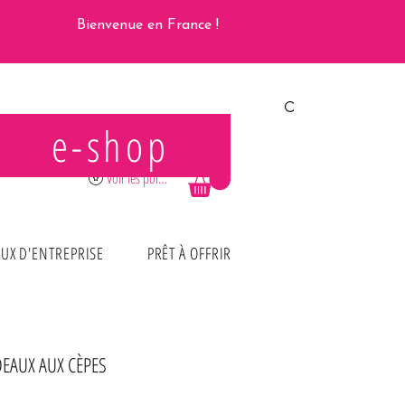
Bienvenue en France !
e-shop
Se connecter
Voir les points
UX D'ENTREPRISE
PRÊT À OFFRIR
DEAUX AUX CÈPES