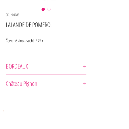
SKU : 000881
LALANDE DE POMEROL
Červené vino - suché / 75 cl
BORDEAUX
Borie Manoux
Château Pignon
Odrodové zloženie : 90% Merlot, 10% Cabernet Franc
Zrenie : 18 mesiacov v dubových sudoch (15% nových)
Vôňa : Aróma plná korenia a čierneho ovocia
Chuť : Vybalancovaná s peknými tanínmi
Rada pre gurmána : Ideálne s hydinou a zrelými syrmi.
Vedeli ste : Výrobný proces sa odohráva v susediacom