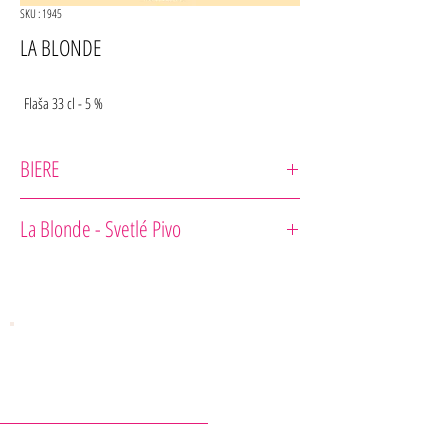
SKU : 1945
LA BLONDE
Flaša 33 cl - 5 %
BIERE
La Parisienne
La Blonde - Svetlé Pivo
Svetlé pivo zlatisté farby s miernou horkosťou.
KONTAKTY