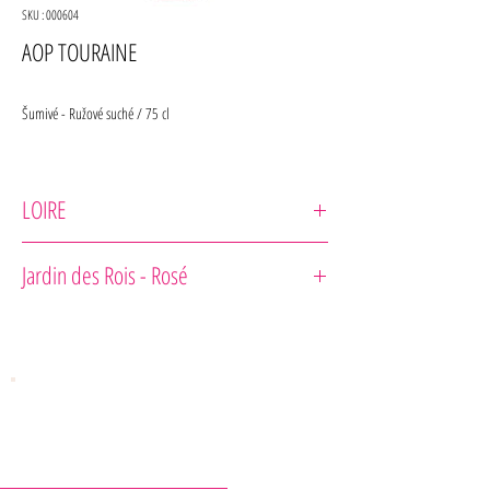
SKU : 000604
AOP TOURAINE
Šumivé - Ružové suché / 75 cl
LOIRE
Maison Laudacius
Jardin des Rois - Rosé
Odrodové zloženie : Gamay, Cabernet Franc, Côt, Grolleau,
Pineau d'Aunis et Pinot Noir