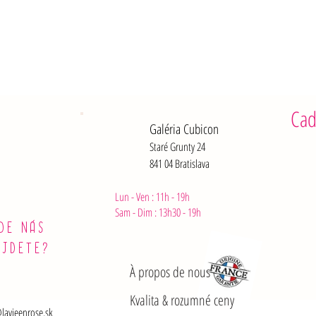
dont acide
Glucides :
dont sucre
Fibres : 7,
Protéines :
Sel : 1,1 g
Après ouve
Cad
Galéria Cubicon
Staré Grunty 24
841 04 Bratislava
Lun - Ven : 11h - 19h
Sam - Dim :
13h30 - 19h
DE NÁS
ÁJDETE?
À propos de nous
Kvalita & rozumné ceny
lavieenrose.sk