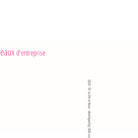
s gras saturés : 2,2 g
 7,1 g
s : 0,6 g
2 g
 5,5 g
rture, conserver au frais
eaux
d'entreprise
2024 ©La Vie en Rose - developed by SKlié sro