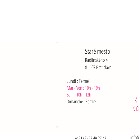
Staré mesto
Radlinského 4
811 07 Bratislava
Lundi : Fermé
Mar - Ven : 10h - 19h
Sam :
10h - 13h
K
Dimanche : Fermé
N
info@
+421 (2) 52 49 27 42