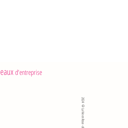
eaux
d'entreprise
2024 ©La Vie en Rose - developed by SKlié sro