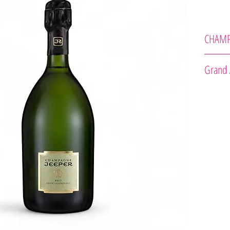
CHAM
Champagn
Grand 
Odroda : 