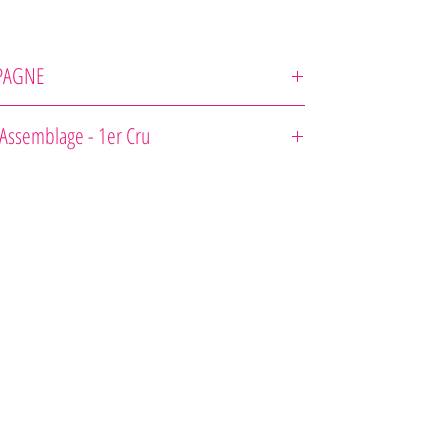
PAGNE
e Jeeper
Assemblage - 1er Cru
60 % Chardonnay 25 % Pinot Noir 15 % Pinot Meunier