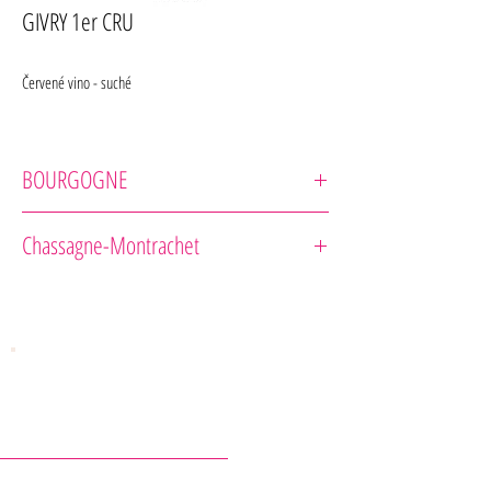
GIVRY 1er CRU
Červené vino - suché
BOURGOGNE
Sandrine Delétang et Fils
Chassagne-Montrachet
Vieilles Vignes
Odrodové zloženie : 100% Pinot Noir
KONTAKTY