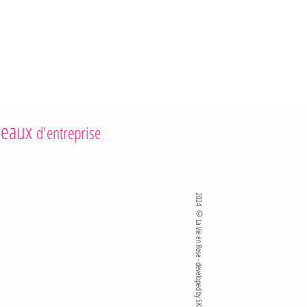
eaux
d'entreprise
2024 ©La Vie en Rose - developed by SKlié sro