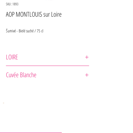
SKU : 1893
AOP MONTLOUIS sur Loire
Šumivé - Bielé suché / 75 cl
LOIRE
Maison Laudacius
Cuvée Blanche
Odrodové zloženie : 100% Chenin