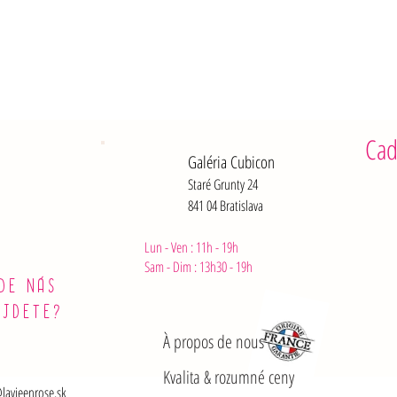
Protéines :
Sel : 0 g
Un Anis de
Cad
Galéria Cubicon
Staré Grunty 24
841 04 Bratislava
Lun - Ven : 11h - 19h
Sam - Dim :
13h30 - 19h
DE NÁS
ÁJDETE?
À propos de nous
Kvalita & rozumné ceny
lavieenrose.sk