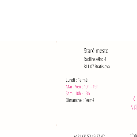
Staré mesto
Radlinského 4
811 07 Bratislava
Lundi : Fermé
Mar - Ven : 10h - 19h
Sam :
10h - 13h
K
Dimanche : Fermé
N
info@
+421 (2) 52 49 27 42