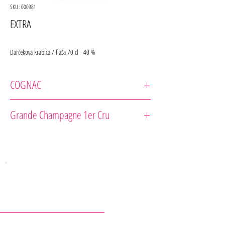
SKU : 000981
EXTRA
Darčekova krabica / flaša 70 cl - 40 %
COGNAC
Claude Thorin
Grande Champagne 1er Cru
Cépage : Ugni-Blanc
Notes de dégustation : Le Cognac EXTRA , Notes de rancio
composées de bois de cèdre, de tabac et de fruits
confits..
Suggestion de dégustation : Idéal aussi bien en digestif
qu’en apéritif ou cocktail
KONTAKTY