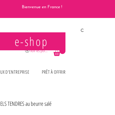
Bienvenue en France !
e-shop
Se connecter
Voir les points
UX D'ENTREPRISE
PRÊT À OFFRIR
LS TENDRES au beurre salé