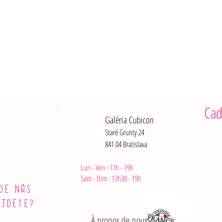
Fibres : 0 
Protéines :
Sel : 1,1 g
Cad
Galéria Cubicon
Staré Grunty 24
841 04 Bratislava
Lun - Ven : 11h - 19h
Sam - Dim :
13h30 - 19h
DE NÁS
ÁJDETE?
À propos de nous