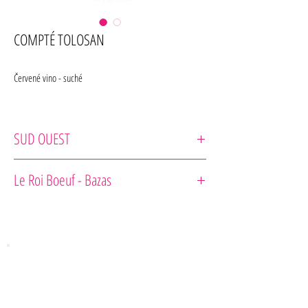
COMPTÉ TOLOSAN
Červené vino - suché
SUD OUEST
Lionel Osmin & Cie
Le Roi Boeuf - Bazas
Odrodové zloženie : Merlot, Tannat, Cabernet Franc
Chuť :Elegantné, Komplexne, koncentrované