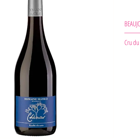
BEAUJO
Domaine 
Cru du
Odrodové 
Zrenie v 
teplote 18