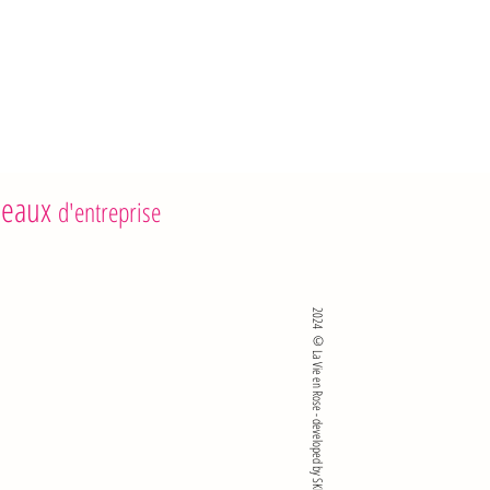
eaux
d'entreprise
2024 ©La Vie en Rose - developed by SKlié sro