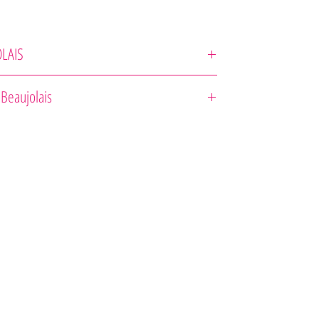
LAIS
Matray
 Beaujolais
zloženie : 100% Gamay noir
dubových sudoch 4 až 5 mesiacov. Podávať jemne zachladené o
°.