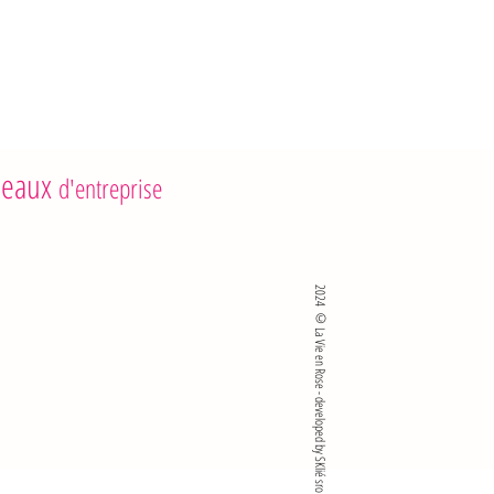
 56,5 g
s : 45,4 g
g
 7,7 g
g
eaux
d'entreprise
2024 ©La Vie en Rose - developed by SKlié sro