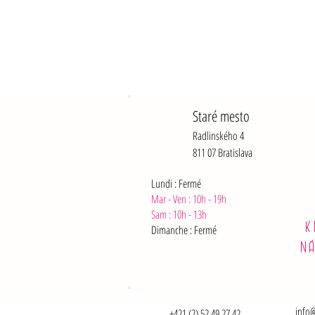
Staré mesto
Radlinského 4
811 07 Bratislava
Lundi : Fermé
Mar - Ven : 10h - 19h
Sam :
10h - 13h
K
Dimanche : Fermé
N
info@
+421 (2) 52 49 27 42