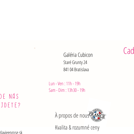
Glucides :
dont sucre
Fibres : 0 
Protéines :
Sel : 0,06 
Cad
Galéria Cubicon
Staré Grunty 24
841 04 Bratislava
Lun - Ven : 11h - 19h
Sam - Dim :
13h30 - 19h
DE NÁS
ÁJDETE?
À propos de nous
Kvalita & rozumné ceny
lavieenrose.sk