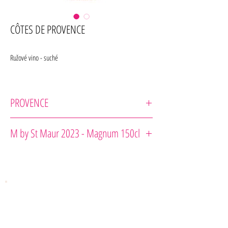
CÔTES DE PROVENCE
Ružové vino - suché
PROVENCE
Château de Saint-Maur
M by St Maur 2023 - Magnum 150cl
Odrodové zloženie : Grenache 35%, Syrah 25%, Cinsault
25% ,Rolle 1%, Cabernet Sauvignon 10%
Zrenie : v nerezových kadiach
Rada pre gurmána : Na pitie k teľaciemu mäsu v hubovej
omáčke, grilovanej rybe, steaku z tuniaka s
bylinkami.Alebo s plnenou cuketou.