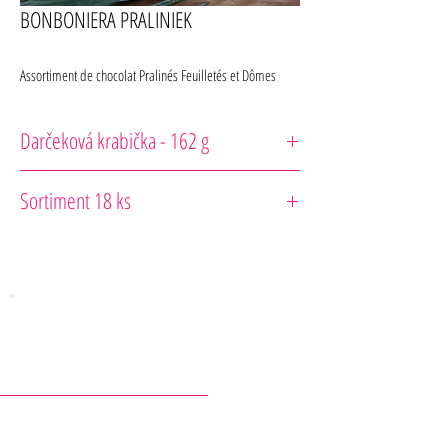
BONBONIERA PRALINIEK
Assortiment de chocolat Pralinés Feuilletés et Dômes
Darčeková krabička - 162 g
Comptoir du Cacao
Sortiment 18 ks
Čokoládové
"Dome"
:
Výber čokolád plnených pralinkovým
krémom (minimálne 14,5%) a mliečnou čokoládovou
náplňou 36% tmavou 72%, následne obalené v rôznych
čokoládach (tmavá, mliečna, blond & Ruby): Tmavá 72% s
mandľami, mliečna 36% s lieskovými orechmi, blond s
pekanovými orechmi, Ruby s Giandujou.
Čokoládové Kocky "Praliné Feuilleté":
Čokoláda
plnená pralinkovým krémom (minimálne 14,5%) s vrstveným
KONTAKTY
krémom (minimálne 9,5%) pokrytá tmavou alebo mliečnou
čokoládou: lieskový orech, pistácia, karamel so slaným