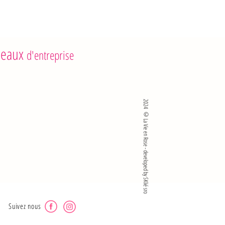
: 13 g
eaux
d'entreprise
2024 ©La Vie en Rose - developed by SKlié sro
Suivez nous