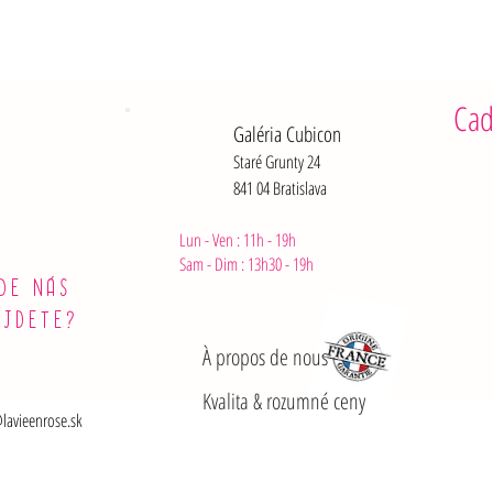
Protéines 
Sel : 1,8 g
Cad
Galéria Cubicon
Staré Grunty 24
841 04 Bratislava
Lun - Ven : 11h - 19h
Sam - Dim :
13h30 - 19h
DE NÁS
ÁJDETE?
À propos de nous
Kvalita & rozumné ceny
lavieenrose.sk