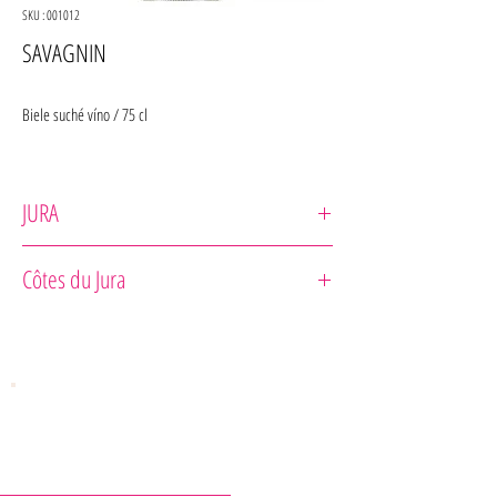
SKU : 001012
SAVAGNIN
Biele suché víno / 75 cl
JURA
Auguste Pirou
Côtes du Jura
Odrodové zloženie : 100% Savagnin