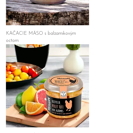
KAČACIE MÄSO s balzamikovým
octom