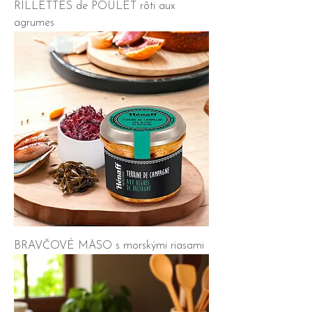
RILLETTES de POULET rôti aux
agrumes
BRAVČOVÉ MÄSO s morskými riasami