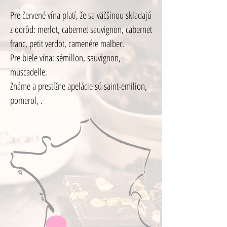
Pre červené vína platí, že sa väčšinou skladajú
z odrôd: merlot, cabernet sauvignon, cabernet
franc, petit verdot, camenére malbec.
Pre biele vína: sémillon, sauvignon,
muscadelle.
Známe a prestížne apelácie sú saint-emilion,
pomerol, .