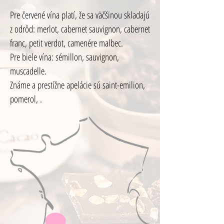
Pre červené vína platí, že sa väčšinou skladajú
z odrôd: merlot, cabernet sauvignon, cabernet
franc, petit verdot, camenére malbec.
Pre biele vína: sémillon, sauvignon,
muscadelle.
Známe a prestížne apelácie sú saint-emilion,
pomerol, .