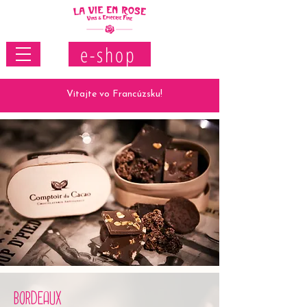
e-shop
Vitajte vo Francúzsku!
BORDEAUX