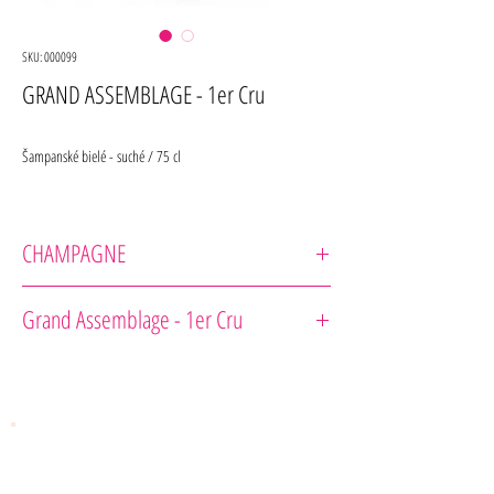
SKU: 000099
GRAND ASSEMBLAGE - 1er Cru
Šampanské bielé - suché / 75 cl
CHAMPAGNE
Champagne Jeeper
Grand Assemblage - 1er Cru
Odroda : 60 % Chardonnay 25 % Pinot Noir 15 % Pinot
Meunier