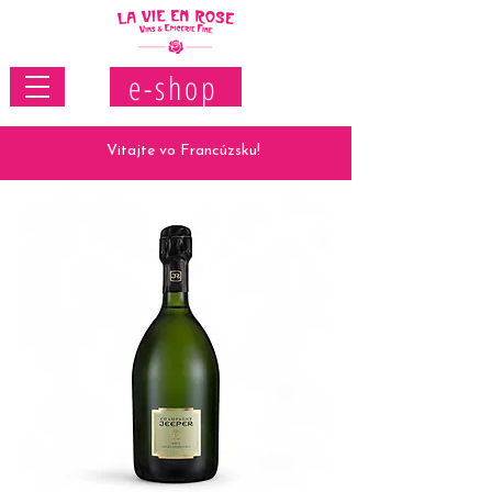
e-shop
Vitajte vo Francúzsku!