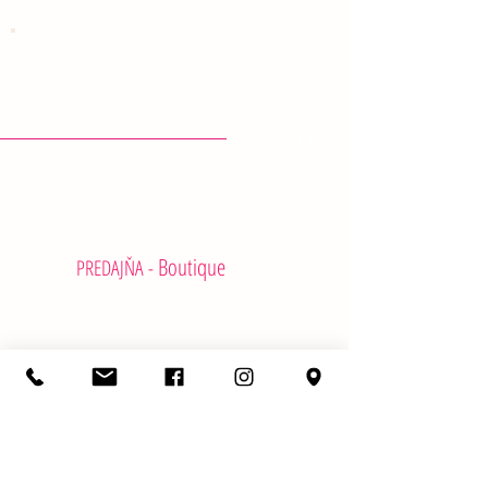
KONTAKTY
Boutique
PREDAJŇA -
Radlinského 4, 811 07 Bratislava
+421 (2) 52 49 27 42
info@lavieenrose.sk
Otvaracie hodiny
Pondelok - Zavreté
Utorok - Piatok 10:00 - 19:00
Sobota 10:00 - 13:00
Nedela
- Zavreté