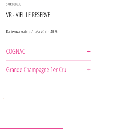
SKU: 000836
VR - VIEILLE RESERVE
Darčekova krabica / flaša 70 cl - 40 %
COGNAC
Claude Thorin
Grande Champagne 1er Cru
Cépage : Ugni-Blanc
Notes de dégustation : Notes de poires et d’amandes
ainsi qu’un début de rancio avec des pointes de
fruits confits.
Suggestion de dégustation : Idéal en digestif ou en
accompagnement d’une tarte aux pommes
KONTAKTY