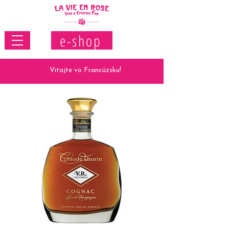
e-shop
Vitajte vo Francúzsku!