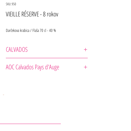
SKU: 950
VIEILLE RÉSERVE - 8 rokov
Darčekova krabica / Flaša 70 cl - 40 %
CALVADOS
Pierre HUET
AOC Calvados Pays d'Auge
ZRENIE: 8 rokov v dubových sudoch.
DEGUSTÁCIA: Vôňa pripomína na prvý dojem pečené
jablká a neskôr je cítiť aj zelené jablko.Chuť je minerálna,
trošku korenistá. Pripomína chuť slaného karamelu. Po
jedle je tento Calvados oceňovaný pre svoju jemnú
aromatickú chuť čerstvého ovocia.
KONTAKTY