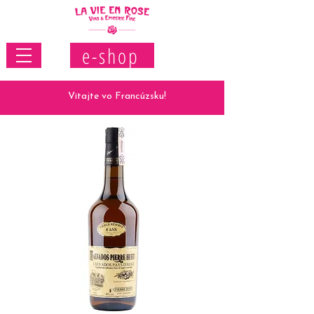
e-shop
Vitajte vo Francúzsku!