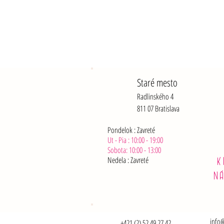
Staré mesto
Radlinského 4
811 07 Bratislava
Pondelok : Zavreté
Ut - Pia : 10:00 - 19:00
Sobota: 10:00 - 13:00
Nedela :
Zavreté
K
N
info@
+421 (2) 52 49 27 42