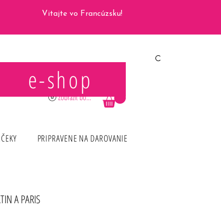
Vitajte vo Francúzsku!
e-shop
Prihlásiť sa
Zobraziť body
RČEKY
PRIPRAVENE NA DAROVANIE
IN A PARIS