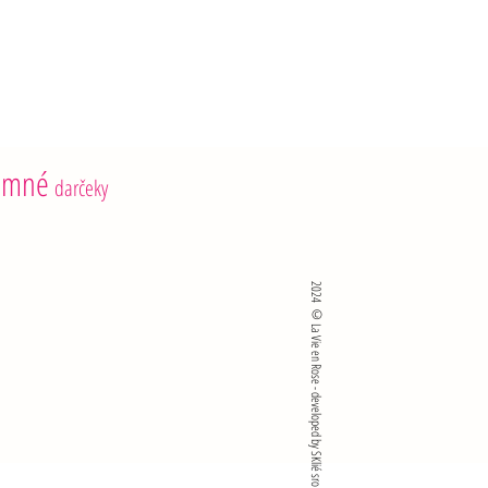
emné
darčeky
2024 ©La Vie en Rose - developed by SKlié sro