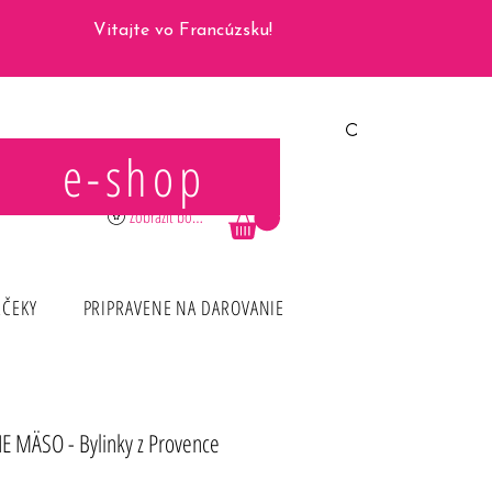
Vitajte vo Francúzsku!
e-shop
Prihlásiť sa
Zobraziť body
RČEKY
PRIPRAVENE NA DAROVANIE
IE MÄSO - Bylinky z Provence