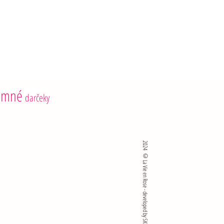
6 g
ie skladujte pri teplote od 4 °C do 8 °C.
emné
darčeky
2024 ©La Vie en Rose - developed by SKlié sro