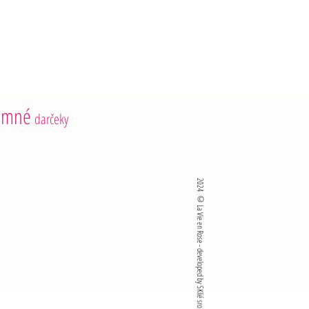
tené mastné kyseliny: 6,0 g
6,2 g
y: 4,0 g
 g
 3,9 g
emné
darčeky
2024 ©La Vie en Rose - developed by SKlié sro