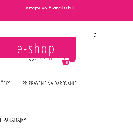
Vitajte vo Francúzsku!
e-shop
Prihlásiť sa
Zobraziť body
RČEKY
PRIPRAVENE NA DAROVANIE
É PARADAJKY