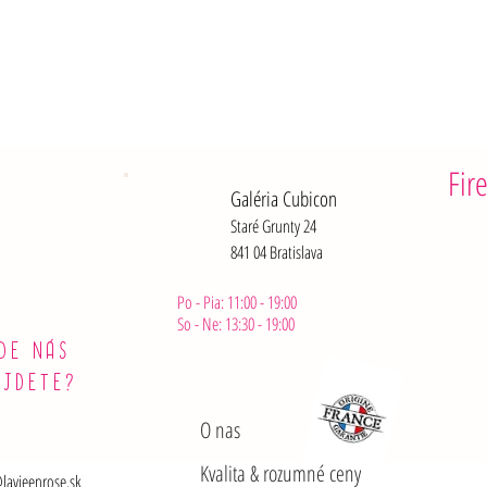
Z toho nasý
Sacharidy: 
Z toho cukr
Vlákniny: 0
Bielkoviny:
Soli: 3,9 g
Fir
Galéria Cubicon
Staré Grunty 24
841 04 Bratislava
Po - Pia: 11:00 - 19:00
So - Ne: 13:30 - 19:00
DE NÁS
ÁJDETE?
O nas
Kvalita & rozumné ceny
lavieenrose.sk