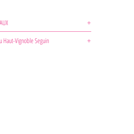
AUX
eau-Site
u Haut-Vignoble Seguin
zloženie : Merlot 32 %, Cabernet Sauvignon 62 %,
Franc 6 % .
 francúzskych dubových sudoch približne 18 mesiacov.
a červeného ovocia a čierneho ovocia.
ka Cabernet Sauvignon je víno krásne štruktúrované a Merlot
ajúcu ovocnú chuť. Toto víno vyjadruje celý charakter svojho
dokonalou rovnováhou.
gurmána : Ideálne k červenému a bielemu mäsu