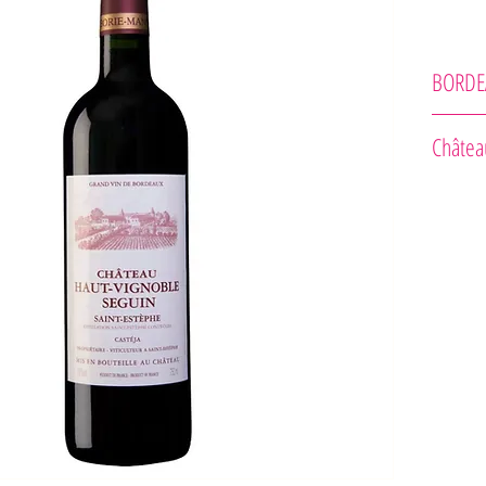
BORDE
Château B
Châtea
Odrodové 
Cabernet 
Zrenie vo
Vôňa : Vôň
Chuť : Vďa
dáva vynik
terroir s 
Rada pre 