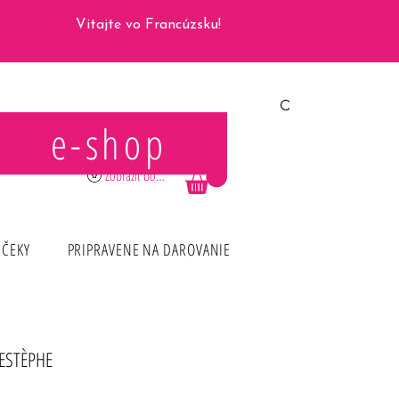
Vitajte vo Francúzsku!
e-shop
Prihlásiť sa
Zobraziť body
RČEKY
PRIPRAVENE NA DAROVANIE
-ESTÈPHE