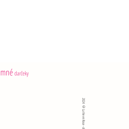
emné
darčeky
2024 ©La Vie en Rose - developed by SKlié sro