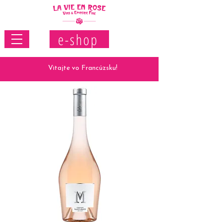
e-shop
Vitajte vo Francúzsku!