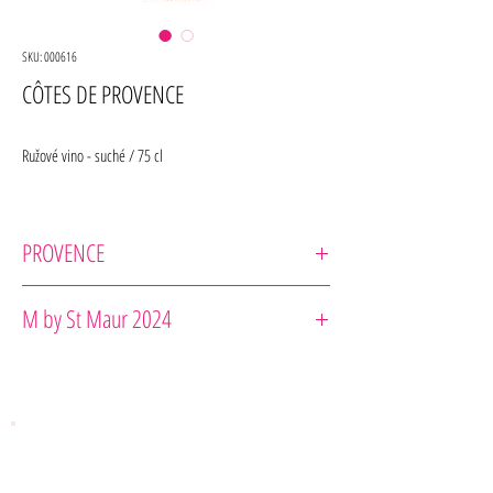
SKU: 000616
CÔTES DE PROVENCE
Ružové vino - suché / 75 cl
PROVENCE
Château de Saint-Maur
M by St Maur 2024
Odrodové zloženie : Grenache 35%, Syrah 25%, Cinsault
25% ,Rolle 1%, Cabernet Sauvignon 10%
Zrenie : v nerezových kadiach
Rada pre gurmána : Na pitie k teľaciemu mäsu v hubovej
omáčke, grilovanej rybe, steaku z tuniaka s